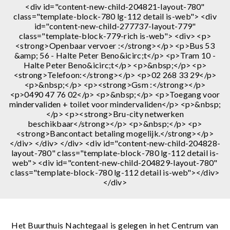
<div id="content-new-child-204821-layout-780"
class="template-block-780 lg-112 detail is-web"> <div
id="content-new-child-277737-layout-779"
class="template-block-779-rich is-web"> <div> <p>
<strong>Openbaar vervoer :</strong></p> <p>Bus 53
&amp; 56 - Halte Peter Beno&icirc;t</p> <p>Tram 10 -
Halte Peter Beno&icirc;t</p> <p>&nbsp;</p> <p>
<strong>Telefoon:</strong></p> <p>02 268 33 29</p>
<p>&nbsp;</p> <p><strong>Gsm :</strong></p>
<p>0490 47 76 02</p> <p>&nbsp;</p> <p>Toegang voor
mindervaliden + toilet voor mindervaliden</p> <p>&nbsp;
</p> <p><strong>Bru-city netwerken
beschikbaar</strong></p> <p>&nbsp;</p> <p>
<strong>Bancontact betaling mogelijk.</strong></p>
</div> </div> </div> <div id="content-new-child-204828-
layout-780" class="template-block-780 lg-112 detail is-
web"> <div id="content-new-child-204829-layout-780"
class="template-block-780 lg-112 detail is-web"></div>
</div>
Het Buurthuis Nachtegaal is gelegen in het Centrum van