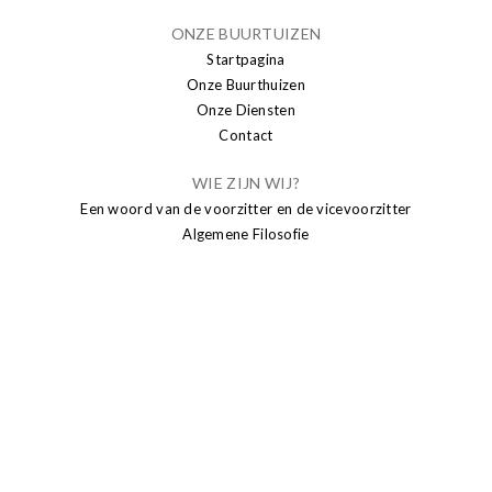
ONZE BUURTUIZEN
Startpagina
Onze Buurthuizen
Onze Diensten
Contact
WIE ZIJN WIJ?
Een woord van de voorzitter en de vicevoorzitter
Algemene Filosofie
PUBLICATIE
Nieuws
Brusseleir
Transparantie
SENIORS
Sport senioren
Adviesraad van de senioren