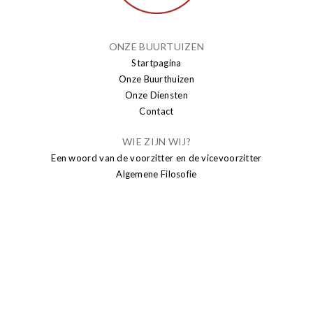
ONZE BUURTUIZEN
Startpagina
Onze Buurthuizen
Onze Diensten
Contact
WIE ZIJN WIJ?
Een woord van de voorzitter en de vicevoorzitter
Algemene Filosofie
PUBLICATIE
Nieuws
Brusseleir
Transparantie
SENIORS
Sport senioren