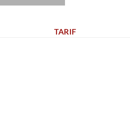
TARIF
Ook worden het hele jaar door culturele uitstap
met ons team om op de hoogte te blijven van onze