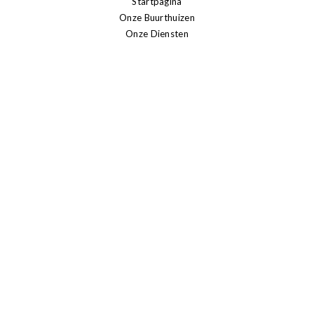
Startpagina
Onze Buurthuizen
Onze Diensten
Contact
WIE ZIJN WIJ?
Een woord van de voorzitter en de vicevoorzitter
Algemene Filosofie
PUBLICATIE
Nieuws
Brusseleir
Transparantie
SENIORS
Sport senioren
Adviesraad van de senioren