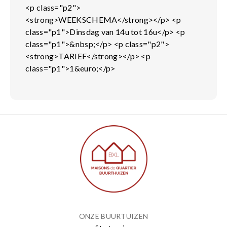
<p class="p2">
<strong>WEEKSCHEMA</strong></p> <p
class="p1">Dinsdag van 14u tot 16u</p> <p
class="p1">&nbsp;</p> <p class="p2">
<strong>TARIEF</strong></p> <p
class="p1">1&euro;</p>
ONZE BUURTUIZEN