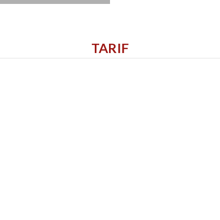
TARIF
Dinsdag van 13u tot 15u