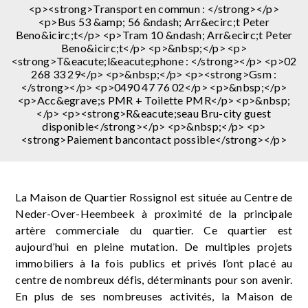
<p><strong>Transport en commun : </strong></p>
<p>Bus 53 &amp; 56 &ndash; Arr&ecirc;t Peter
Beno&icirc;t</p> <p>Tram 10 &ndash; Arr&ecirc;t Peter
Beno&icirc;t</p> <p>&nbsp;</p> <p>
<strong>T&eacute;l&eacute;phone : </strong></p> <p>02
268 33 29</p> <p>&nbsp;</p> <p><strong>Gsm :
</strong></p> <p>0490 47 76 02</p> <p>&nbsp;</p>
<p>Acc&egrave;s PMR + Toilette PMR</p> <p>&nbsp;
</p> <p><strong>R&eacute;seau Bru-city guest
disponible</strong></p> <p>&nbsp;</p> <p>
<strong>Paiement bancontact possible</strong></p>
La Maison de Quartier Rossignol est située au Centre de
Neder-Over-Heembeek à proximité de la principale
artère commerciale du quartier. Ce quartier est
aujourd’hui en pleine mutation. De multiples projets
immobiliers à la fois publics et privés l’ont placé au
centre de nombreux défis, déterminants pour son avenir.
En plus de ses nombreuses activités, la Maison de