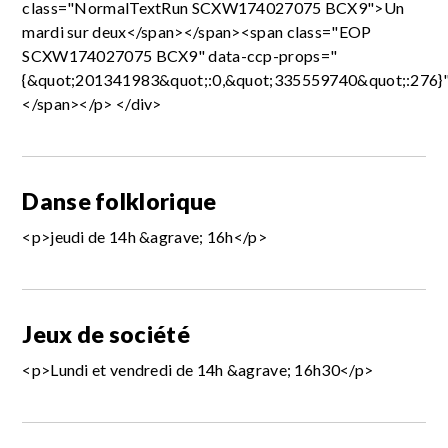
class="NormalTextRun SCXW174027075 BCX9">Un
mardi sur deux</span></span><span class="EOP
SCXW174027075 BCX9" data-ccp-props="
{&quot;201341983&quot;:0,&quot;335559740&quot;:276}
</span></p> </div>
Danse folklorique
<p>jeudi de 14h &agrave; 16h</p>
Jeux de société
<p>Lundi et vendredi de 14h &agrave; 16h30</p>