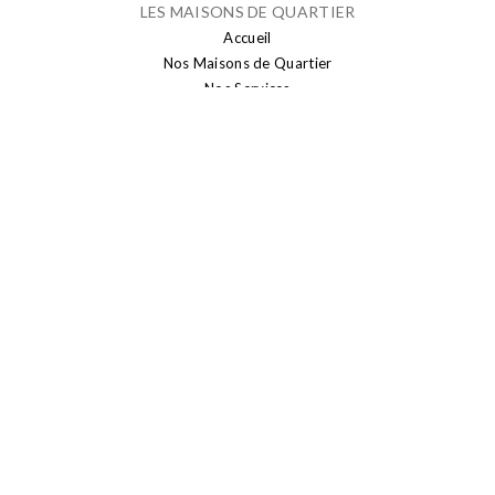
LES MAISONS DE QUARTIER
Accueil
Nos Maisons de Quartier
Nos Services
Contact
QUI SOMMES-NOUS ?
Le mot du président et du vice-président
Philosophie générale
PUBLICATION
Actualités
Brusseleir
Transparence
SENIORS
Sport seniors
Conseil Consultatif des Aînés