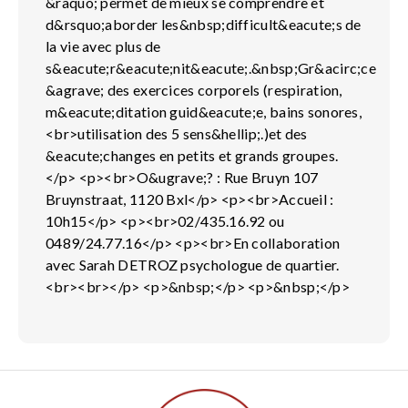
&raquo; permet de mieux se comprendre et
d&rsquo;aborder les&nbsp;difficult&eacute;s de
la vie avec plus de
s&eacute;r&eacute;nit&eacute;.&nbsp;Gr&acirc;ce
&agrave; des exercices corporels (respiration,
m&eacute;ditation guid&eacute;e, bains sonores,
<br>utilisation des 5 sens&hellip;.)et des
&eacute;changes en petits et grands groupes.
</p> <p><br>O&ugrave;? : Rue Bruyn 107
Bruynstraat, 1120 Bxl</p> <p><br>Accueil :
10h15</p> <p><br>02/435.16.92 ou
0489/24.77.16</p> <p><br>En collaboration
avec Sarah DETROZ psychologue de quartier.
<br><br></p> <p>&nbsp;</p> <p>&nbsp;</p>