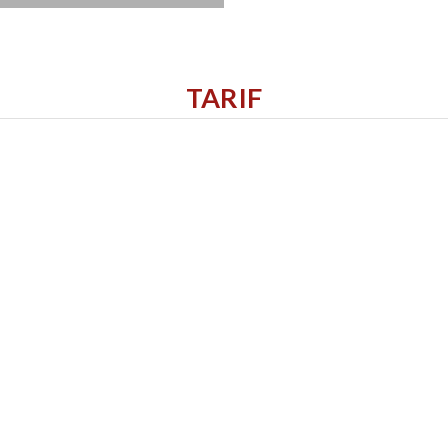
TARIF
Une borne
MyBXL
est disponible à l’accueil.