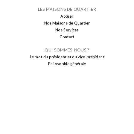
LES MAISONS DE QUARTIER
Accueil
Nos Maisons de Quartier
Nos Services
Contact
QUI SOMMES-NOUS ?
Le mot du président et du vice-président
Philosophie générale
PUBLICATION
Actualités
Brusseleir
Transparence
SENIORS
Sport seniors
Conseil Consultatif des Aînés