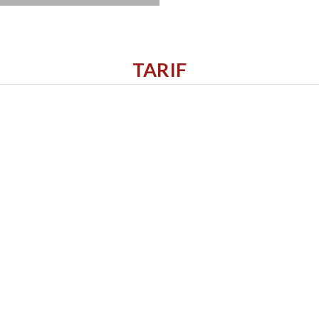
TARIF
2ème et 4ème jeudi du mois sur rendez-vous au