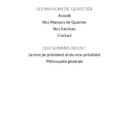
LES MAISONS DE QUARTIER
Accueil
Nos Maisons de Quartier
Nos Services
Contact
QUI SOMMES-NOUS ?
Le mot du président et du vice-président
Philosophie générale
PUBLICATION
Actualités
Brusseleir
Transparence
SENIORS
Sport seniors
Conseil Consultatif des Aînés