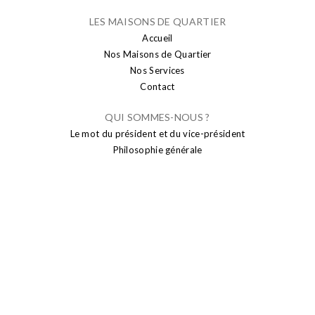
LES MAISONS DE QUARTIER
Accueil
Nos Maisons de Quartier
Nos Services
Contact
QUI SOMMES-NOUS ?
Le mot du président et du vice-président
Philosophie générale
PUBLICATION
Actualités
Brusseleir
Transparence
SENIORS
Sport seniors
Conseil Consultatif des Aînés