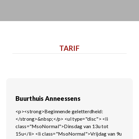
TARIF
Buurthuis Anneessens
<p><strong>Beginnende geletterdheid:
</strong>&nbsp;</p> <ul type="disc"> <li
class="MsoNormal">Dinsdag van 13u tot
15u</li> <li class="MsoNormal">Vrijdag van 9u