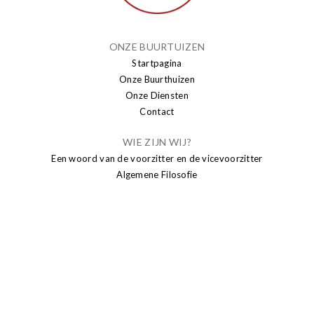
ONZE BUURTUIZEN
Startpagina
Onze Buurthuizen
Onze Diensten
Contact
WIE ZIJN WIJ?
Een woord van de voorzitter en de vicevoorzitter
Algemene Filosofie
PUBLICATIE
Nieuws
Brusseleir
Transparantie
SENIORS
Sport senioren