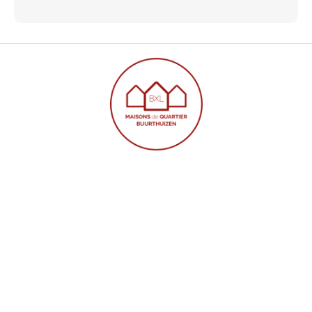
ONZE BUURTUIZEN
Startpagina
Onze Buurthuizen
Onze Diensten
Contact
WIE ZIJN WIJ?
Een woord van de voorzitter en de vicevoorzitter
Algemene Filosofie