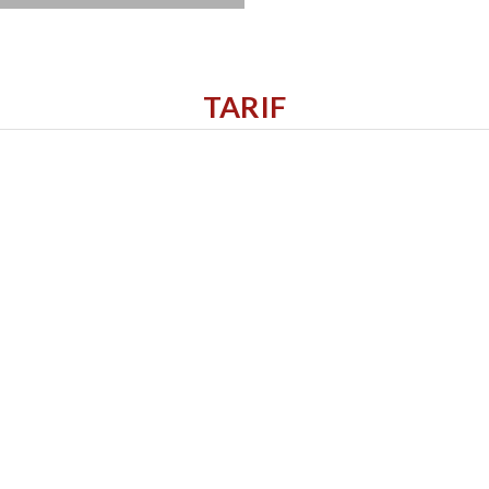
TARIF
2ème mardi du mois de 13h30 à 15h