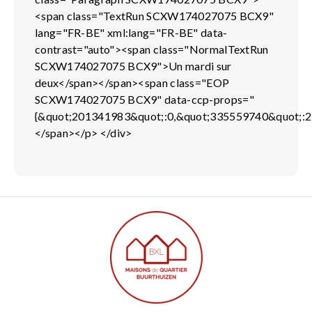
<span class="TextRun SCXW174027075 BCX9"
lang="FR-BE" xml:lang="FR-BE" data-
contrast="auto"><span class="NormalTextRun
SCXW174027075 BCX9">Un mardi sur
deux</span></span><span class="EOP
SCXW174027075 BCX9" data-ccp-props="
{&quot;201341983&quot;:0,&quot;335559740&quot;:2
</span></p> </div>