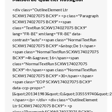
<div class="OutlineElement Ltr
SCXW174027075 BCX9"> <p class="Paragraph
SCXW174027075 BCX9"><span
class="TextRun SCXW174027075 BCX9"
lang="FR-BE" xml:lang="FR-BE" data-
contrast="auto"><span class="NormalTextRun
SCXW174027075 BCX9">&nbsp;De 1</span>
<span class="NormalTextRun SCXW174027075
BCX9">4h &agrave; 16</span><span
class="NormalTextRun SCXW174027075
BCX9">h</span><span class="NormalTextRun
SCXW174027075 BCX9">30</span></span>
<span class="EOP SCXW174027075 BCX9"
data-ccp-props="
{&quot;201341983&quot;:0,&quot;335559740&quot;:2
</span></p> </div> <div class="OutlineElement
Ltr SCXW174027075 BCX9"> <p
class="Paragraph SCXW174027075 BCX9">