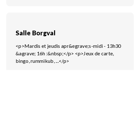
Salle Borgval
<p>Mardis et jeudis apr&egrave;s-midi - 13h30
&agrave; 16h :&nbsp;</p> <p>Jeux de carte,
bingo, rummikub, ...</p>
Maison de Quartier Ambiorix
<p>Lundi de 14h &agrave; 16h</p>